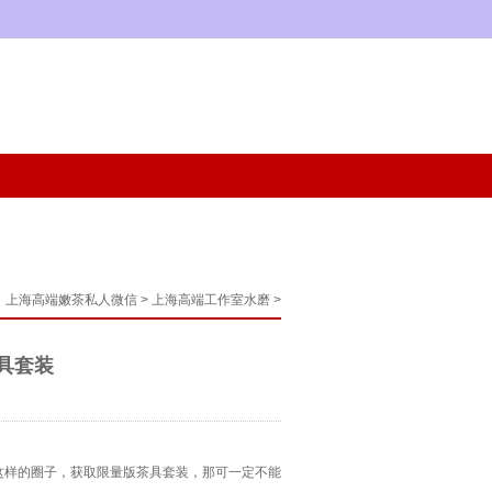
：
上海高端嫩茶私人微信
>
上海高端工作室水磨
>
具套装
这样的圈子，获取限量版茶具套装，那可一定不能