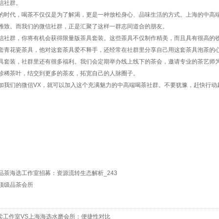
信社群。
的时代，喝茶不仅仅是为了解渴，更是一种放松身心、品味生活的方式。上海的中高
雅致。而我们的微信社群，正是汇聚了这样一群志同道合的朋友。
信社群，你将有机会获得限量版茶具套装。这些茶具不仅制作精美，而且具有很高的
套青花瓷茶具，他对这套茶具爱不释手，还经常在社群里分享自己用这套茶具泡茶的
具套装，社群里还有很多福利。我们会定期举办线上线下的茶会，邀请专业的茶艺师
珍稀茶叶，结交到更多的茶友，拓宽自己的人脉圈子。
加我们的微信VX，就可以加入这个充满魅力的中高端喝茶社群。不要犹豫，赶快行动
品茶海选工作室招募：资源流转生态解析_243
顶级品茶会所
卖工作室VS上海海选水磨会所：便捷性对比