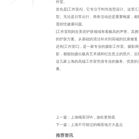
作室。
首先是[工作室A]，它专注于时尚造型设计。这
型。无论是日常出行、商务活动还是重要晚宴，都
需担忧健康问题。
[工作室B]则在美容护肤领域有着极高的声誉。
的护肤方案。从基础的清洁补水到高端的抗衰修复
还有[工作室C]，是一家专业的摄影工作室。摄
影，都能拍摄出极具艺术感和纪念意义的照片。后
这几家上海的高端工作室凭借专业的服务、优质的
番。
上一篇：
上海喝茶SPA，放松更彻底
下一篇：
上海不可错过的喝茶地方大盘点
推荐资讯